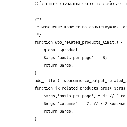
Обратите внимание, что это работает н
/**

 * Изменение количества сопутствующих тов
 */ 

function woo_related_products_limit() {

    global $product;

    $args['posts_per_page'] = 6;

    return $args;

}

add_filter( 'woocommerce_output_related_p
function jk_related_products_args( $args 
    $args['posts_per_page'] = 4; // 4 соп
    $args['columns'] = 2; // в 2 колонки

    return $args;

}