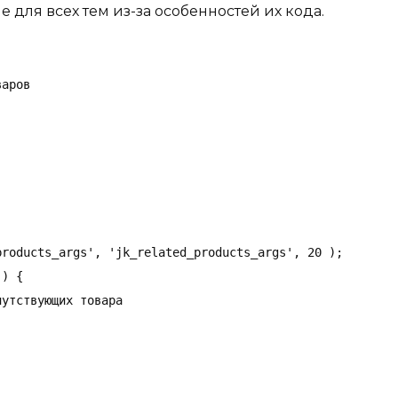
е для всех тем из-за особенностей их кода.
аров

roducts_args', 'jk_related_products_args', 20 );

) {

утствующих товара
