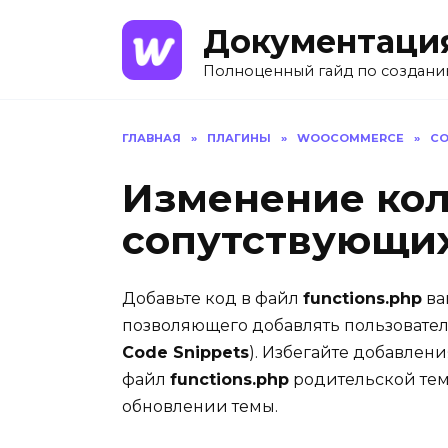
Перейти
Документаци
к
содержанию
Полноценный гайд по создани
ГЛАВНАЯ
»
ПЛАГИНЫ
»
WOOCOMMERCE
»
CO
Изменение кол
сопутствующих
Добавьте код в файл
functions.php
ва
позволяющего добавлять пользовате
Code Snippets
). Избегайте добавлен
файл
functions.php
родительской темы
обновлении темы.